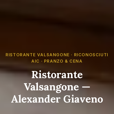
RISTORANTE VALSANGONE · RICONOSCIUTI
AIC · PRANZO & CENA
Ristorante
Valsangone —
Alexander Giaveno