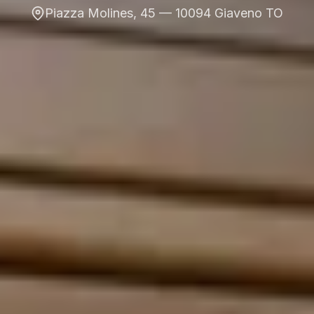
Piazza Molines, 45 — 10094 Giaveno TO